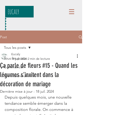
EUCALY
Post
Tous les posts
Eucaly
Tous les posts
17 juil. 2024
2 min de lecture
Ça parle de fleurs #15 - Quand les
Commencer
légumes s’invitent dans la
Votre communauté
décoration de mariage
Dernière mise à jour :
18 juil. 2024
Depuis quelques mois, une nouvelle 
tendance semble émerger dans la 
composition florale. On commence à 