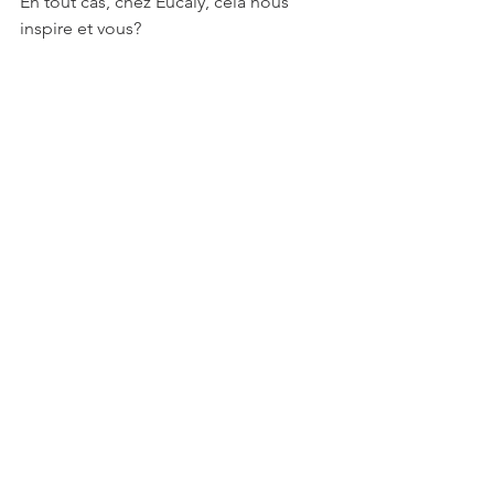
En tout cas, chez Eucaly, cela nous 
inspire et vous? 