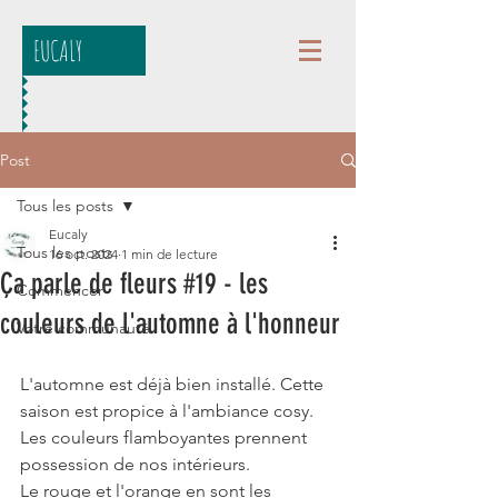
EUCALY
Post
Tous les posts
Eucaly
Tous les posts
16 oct. 2024
1 min de lecture
Ça parle de fleurs #19 - les
Commencer
couleurs de l'automne à l'honneur
Votre communauté
L'automne est déjà bien installé. Cette 
saison est propice à l'ambiance cosy. 
Les couleurs flamboyantes prennent 
possession de nos intérieurs. 
Le rouge et l'orange en sont les 