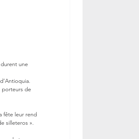
s durent une 
 d’Antioquia. 
s porteurs de 
 fête leur rend 
 silleteros ». 