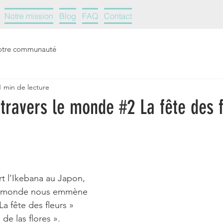
Notre mission
Blog
FAQ
Contact
otre communauté
1 min de lecture
 travers le monde #2 La fête des 
t l’Ikebana au Japon, 
 le monde nous emmène 
a fête des fleurs » 
 de las flores ».