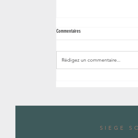
Commentaires
Rédigez un commentaire...
Les fleurs à travers le monde #1
L'ikebana
SIEGE S