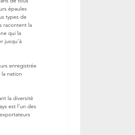
ans de tous 
urs épaules 
us types de 
s racontent la 
nne qui la 
r jusqu’à 
leurs enregistrée 
la nation 
nt la diversité 
ays est l’un des 
exportateurs 