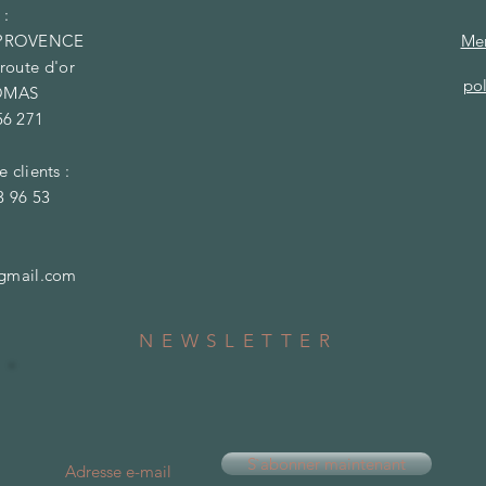
 :
 PROVENCE
Men
 route d'or
pol
GOMAS
856 271
e clients :
3 96 53
@gmail.com
NEWSLETTER
S`abonner maintenant