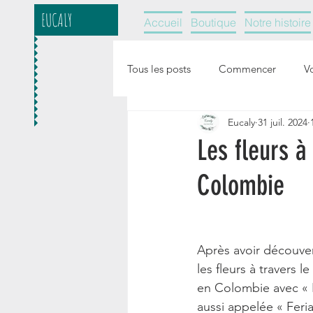
EUCALY
Accueil
Boutique
Notre histoire
Tous les posts
Commencer
V
Eucaly
31 juil. 2024
Les fleurs à
Colombie
Après avoir découver
les fleurs à travers
en Colombie avec « L
aussi appelée « Feria